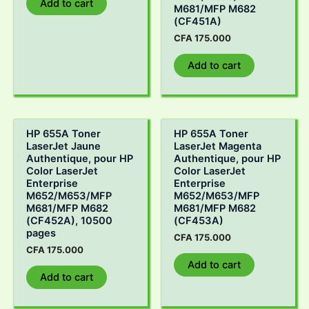
Add to cart
M681/MFP M682
(CF451A)
CFA
175.000
Add to cart
HP 655A Toner
HP 655A Toner
LaserJet Jaune
LaserJet Magenta
Authentique, pour HP
Authentique, pour HP
Color LaserJet
Color LaserJet
Enterprise
Enterprise
M652/M653/MFP
M652/M653/MFP
M681/MFP M682
M681/MFP M682
(CF452A), 10500
(CF453A)
pages
CFA
175.000
CFA
175.000
Add to cart
Add to cart