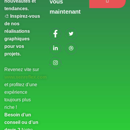
vous
nouveautés et
tendances.
maintenant
🎨
Inspirez-vous
de nos
réalisations
graphiques
pour vos
projets.
Revenez vite sur
www.senreflex.com
et profitez d’une
expérience
toujours plus
riche !
Besoin d’un
conseil ou d’un
devis ?
Notre