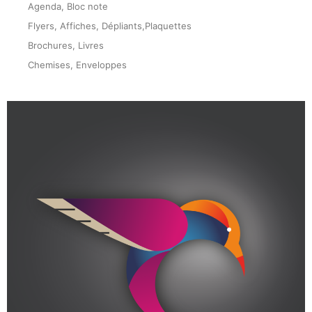
Agenda, Bloc note
Flyers, Affiches, Dépliants,Plaquettes
Brochures, Livres
Chemises, Enveloppes