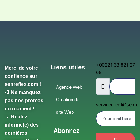
+00221 33 821 27
Liens utiles
Merci de votre
05
confiance sur
senreflex.com !
Agence Web
💥
Ne manquez
Création de
pas nos promos
serviceclient@senre
du moment !
site Web
💡
Restez
informé(e) des
Abonnez
dernières